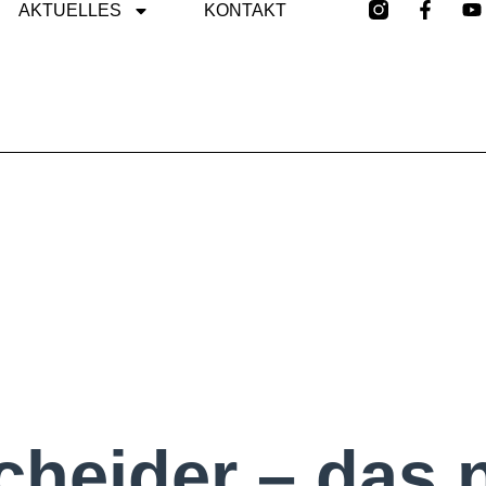
AKTUELLES
KONTAKT
heider – das n