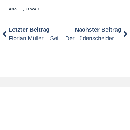
Also … „Danke“!
Letzter Beitrag
Nächster Beitrag
Florian Müller – Seine Themen Für Berlin
Der Lüdenscheider Beim THW – Einfach Mal „Danke“ Sagen.
IMPRESSUM
DATENSCHUTZ
© 2026 All rights Reserved. Design
by MEDIA4WEB / LÜDENSCHEID